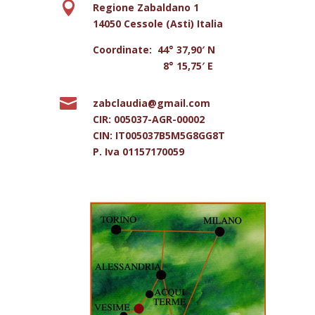

Regione Zabaldano 1
14050 Cessole (Asti) Italia
Coordinate: 44° 37,90′ N
8° 15,75′ E

zabclaudia@gmail.com
CIR: 005037-AGR-00002
CIN: IT005037B5M5G8GG8T
P. Iva 01157170059